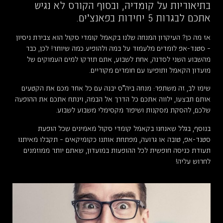
בתיאוריות על קומדיה, ובסוף הקורס לא נגיש
אתכם לבגרות 5 יחידות בפאנצ’ים.
אז מה כן? העיקרון המנחה שלנו בקאמל קומדי סקול הוא צבירת ניסיון
– סטנד-אפ לומדים מלעמוד על במה ולהופיע כמה שיותר! לכן, כבר
מהשבוע השני לסדנה, אחת לשבוע, אתם תזרקו למים העמוקים של
מועדון הקאמל ותופיעו עם חומרים מקוריים.
שימו לב, זה משתפר: מנחה ביה”ס יבנה עם כל אחד מכם את הקטעים
אותם תבצעו, ילווה אתכם כל הדרך אל הבמה, וינתח אתכם את ההופעה
שלכם, להסקת מסקנות ושיפור מקסימלי משבוע לשבוע.
בנוסף, בגלל שאנחנו בקאמל קומדי סקול מאמינים שכל הופעת
סטנד-אפ, טובה או גרועה, מפתחת אותנו כקומיקאים – תקבלו מאיתנו
תעודת כניסה חופשית לכל ההופעות במועדון, שאתם יותר ממוזמנים
לחרוש עליה!