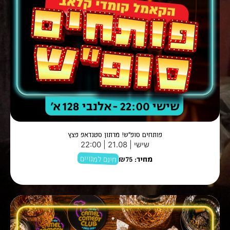
פותחים סופ"ש! מרתון סטנדאפ פצץ
שישי | 21.08 | 22:00
חינם למנויים
מחיר:
₪75