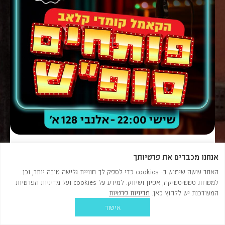
פותחים סופ"ש! מרתון סטנדאפ פצץ
אנחנו מכבדים את פרטיותך
שישי | 28.08 | 22:00
חינם למנויים
מחיר:
₪75
האתר עושה שימוש ב- cookies כדי לספק לך חוויית גלישה טובה יותר, וכן
למטרות סטטיסטיקה, אפיון ושיווק. למידע על cookies ועל מדיניות הפרטיות
המעודכנת יש ללחוץ כאן.
מדיניות פרטיות
אישור