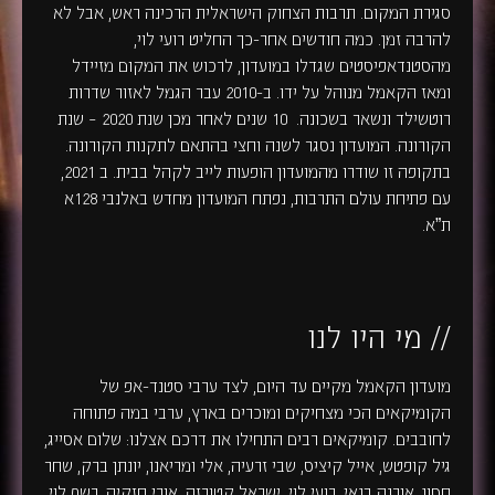
סגירת המקום. תרבות הצחוק הישראלית הרכינה ראש, אבל לא
להרבה זמן. כמה חודשים אחר-כך החליט רועי לוי,
מהסטנדאפיסטים שגדלו במועדון, לרכוש את המקום מזיידל
ומאז הקאמל מנוהל על ידו. ב-2010 עבר הגמל לאזור שדרות
רוטשילד ונשאר בשכונה. 10 שנים לאחר מכן שנת 2020 – שנת
הקורונה. המועדון נסגר לשנה וחצי בהתאם לתקנות הקורונה.
בתקופה זו שודרו מהמועדון הופעות לייב לקהל בבית. ב 2021,
עם פתיחת עולם התרבות, נפתח המועדון מחדש באלנבי 128א
ת”א.
// מי היו לנו
מועדון הקאמל מקיים עד היום, לצד ערבי סטנד-אפ של
הקומיקאים הכי מצחיקים ומוכרים בארץ, ערבי במה פתוחה
לחובבים. קומיקאים רבים התחילו את דרכם אצלנו: שלום אסייג,
גיל קופטש, אייל קיציס, שבי זרעיה, אלי ומריאנו, יונתן ברק, שחר
חסון, אורנה בנאי, רועי לוי, ישראל קטורזה, אורי חזקיה, רשף לוי,