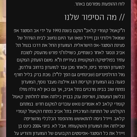
לוח ההופעות מפורסם באתר.
// מה הסיפור שלנו
ה”קאמל קומדי קלאב” הוקם בשנת 1993 על ידי אב הסטנד אפ
שמואל וילוז'ני ובן זיידל ומאז ועד היום נחשב לבית הגידול של
סצינת הסטנד-אפ הישראלית. המועדון החל את דרכו בנמל תל
אביב ונסגר לאחר כשנתיים, כשוילוז’ני פורש מהעסק לטובת
עתיד בפוליטיקה המקומית בעיריית ת”א. משם הועתק המקום
למועדון הפרפר ביפו, ולאחר מכן עבר למועדון ברחוב גולדמן,
מול הדולפינריום (שבינתיים גם הפך לז”ל). מכת ברק בליל חורף
פגעה בגג המועדון וקריסת הגג אילצה מעבר נוסף, המועדון
נפתח שוב בבית מרכזים בתל אביב, אך גם כאן לא צלח מזלו
(בלשון המעטה), ושריפת ענק בבניין כילתה אותו לחלוטין. קאמל
קומדי קלאב לא אומרים נואש עוברים למקום חדש. במתחם
הקולנוע של התחנה המרכזית בתל אביב נפתח הקאמל קומדי
קלאב. זיידל ניסה להתאושש מההפסד הכלכלי מהשריפה
שכילתה את המועדון והשקעותיו. אבל לא. ביוני 2004 כינס בן
זיידל את כל הסטנד-אפיסטים הקבועים של המועדון והודיע על